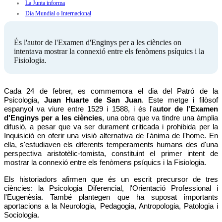
La Junta informa
Día Mundial o Internacional
És l'autor de l'Examen d'Enginys per a les ciències on
intentava mostrar la connexió entre els fenòmens psíquics i la
Fisiologia.
Cada 24 de febrer, es commemora el dia del Patró de la
Psicologia,
Juan Huarte de San Juan
. Este metge i filòsof
espanyol va viure entre 1529 i 1588, i és l'a
utor de l'Examen
d'Enginys per a les ciències
, una obra que va tindre una àmplia
difusió, a pesar que va ser durament criticada i prohibida per la
Inquisició en oferir una visió alternativa de l'ànima de l'home. En
ella, s'estudiaven els diferents temperaments humans des d'una
perspectiva aristotèlic-tomista, constituint el primer intent de
mostrar la connexió entre els fenòmens psíquics i la Fisiologia.
Els historiadors afirmen que és un escrit precursor de tres
ciències: la Psicologia Diferencial, l'Orientació Professional i
l'Eugenèsia. També plantegen que ha suposat importants
aportacions a la Neurologia, Pedagogia, Antropologia, Patologia i
Sociologia.