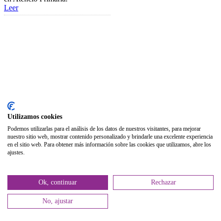
Biblioteca
Leer
Publicaciones
Publicaciones de carácter gratuito
Bibliotecas gratuitas de psicología
Enlaces de Interés
Webs de Colegiad@s
Correo electrónico
Utilizamos cookies
Soporte Remoto
Podemos utilizarlas para el análisis de los datos de nuestros visitantes, para mejorar
nuestro sitio web, mostrar contenido personalizado y brindarle una excelente experiencia
2026 © Col·legi Oficial de Psicologia de la Comunitat Valenciana.
en el sitio web. Para obtener más información sobre las cookies que utilizamos, abre los
ajustes.
Política de privacidad
Política de Cookies
Ok, continuar
Rechazar
No, ajustar