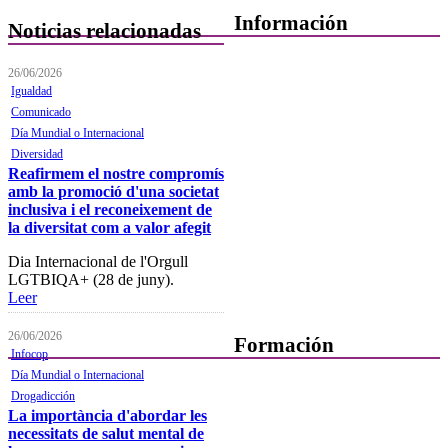
Información
Noticias relacionadas
Quiénes Somos
26/06/2026
Igualdad
Departamentos
Comunicado
Día Mundial o Internacional
Horarios, direcciones y
teléfonos
Diversidad
Reafirmem el nostre compromís
Junta de Gobierno
amb la promoció d'una societat
inclusiva i el reconeixement de
Comisiones y Grupos de
la diversitat com a valor afegit
Trabajo
Dia Internacional de l'Orgull
LGTBIQA+ (28 de juny).
Leer
26/06/2026
Formación
Infocop
Día Mundial o Internacional
Presentación
Drogadicción
La importància d'abordar les
Mi formación
necessitats de salut mental de