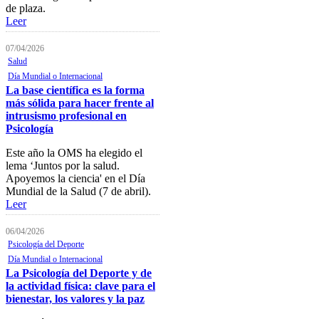
de plaza.
Baja Colegial
Leer
Listado Oficial de Psicólogos/as
07/04/2026
Colegiados/as
Salud
Registro de Mediadores
Día Mundial o Internacional
La base científica es la forma
Consulta del registro de
más sólida para hacer frente al
Sociedades Profesionales
intrusismo profesional en
Psicología
Verificación de documentos
Este año la OMS ha elegido el
Mostrador virtual
lema ‘Juntos por la salud.
Apoyemos la ciencia' en el Día
Área personal
Mundial de la Salud (7 de abril).
Leer
Notificaciones electrónicas
06/04/2026
Tablón electrónico
Psicología del Deporte
Buzón de denuncias de
Día Mundial o Internacional
intrusismo
La Psicología del Deporte y de
la actividad física: clave para el
Presentación de escritos
bienestar, los valores y la paz