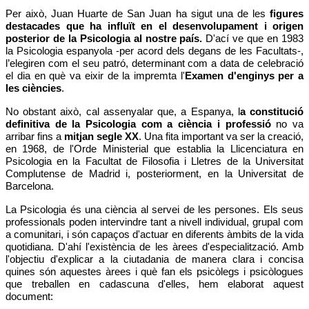
Per això, Juan Huarte de San Juan ha sigut una de les
figures
destacades que ha influït en el desenvolupament i origen
posterior de la Psicologia al nostre país.
D'ací ve que en 1983
la Psicologia espanyola -per acord dels degans de les Facultats-,
l’elegiren com el seu patró, determinant com a data de celebració
el dia en què va eixir de la impremta l'
Examen d'enginys per a
les ciències
.
No obstant això, cal assenyalar que, a Espanya, l
a constitució
definitiva de la Psicologia com a ciència i professió
no va
arribar fins a
mitjan segle XX
. Una fita important va ser la creació,
en 1968, de l'Orde Ministerial que establia la Llicenciatura en
Psicologia en la Facultat de Filosofia i Lletres de la Universitat
Complutense de Madrid i, posteriorment, en la Universitat de
Barcelona.
La Psicologia és una ciència al servei de les persones. Els seus
professionals poden intervindre tant a nivell individual, grupal com
a comunitari, i són capaços d'actuar en diferents àmbits de la vida
quotidiana. D'ahí l'existència de les àrees d'especialització. Amb
l'objectiu d'explicar a la ciutadania de manera clara i concisa
quines són aquestes àrees i què fan els psicòlegs i psicòlogues
que treballen en cadascuna d'elles, hem elaborat aquest
document: