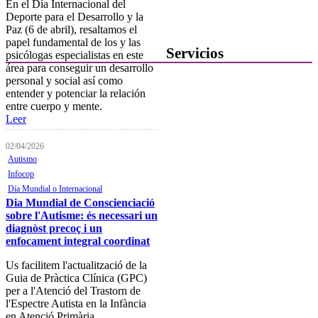
Canal de denuncias
En el Día Internacional del
Deporte para el Desarrollo y la
Contacta con el Colegio
Paz (6 de abril), resaltamos el
papel fundamental de los y las
Servicios
psicólogas especialistas en este
área para conseguir un desarrollo
personal y social así como
Ofertas de Trabajo
entender y potenciar la relación
entre cuerpo y mente.
Añadir una oferta de trabajo
Leer
Tablón de anuncios
02/04/2026
Guía de Recursos
Autismo
Infocop
Firma Electrónica
Día Mundial o Internacional
Dia Mundial de Conscienciació
Asesoría Jurídica
sobre l'Autisme: és necessari un
diagnòst precoç i un
Club de Ocio
enfocament integral coordinat
SODEP
Us facilitem l'actualització de la
Seguro Responsabilidad Civil
Guia de Pràctica Clínica (GPC)
per a l'Atenció del Trastorn de
Foros
l'Espectre Autista en la Infància
en Atenció Primària.