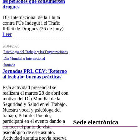
les persones que consumeixen
Plataforma de Formación Online
drogues
Actividades por áreas
Dia Internacional de la Lluita
contra l'Ús Indegut i el Tràfic
Buscador de actividades
Il·lícit de Drogues (26 de juny).
Leer
Boletín de información
próximas actividades formativas
20/04/2026
Novedades
Psicología del Trabajo y las Organizaciones
Día Mundial o Internacional
FOCAD
Jornada
Jornadas PRL CEV: 'Retorno
Normativa
al trabajo: buenas prácticas'
Becas y descuentos
Esta actividad presencial se
realizará el martes 28 de abril con
Preguntas y respuestas
motivo del Día Mundial de la
habituales
Seguridad y Salud en el Trabajo.
Contacta con formación
Nuestra vocal y psicóloga del
trabajo, Pilar del Pueblo,
participará en el evento dando a
Sede electrónica
conocer el punto de vista
psicológico de este asunto.
Colegiación
Actividad gratuita previa reserva