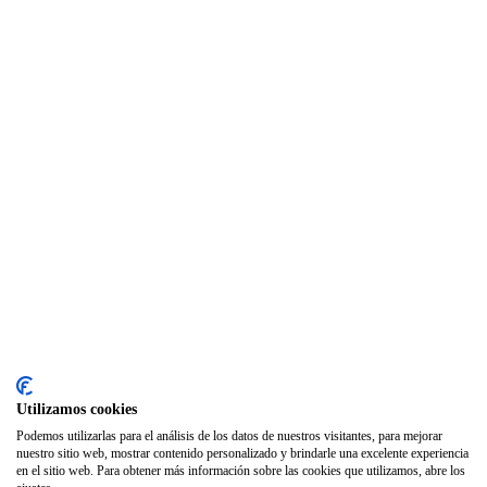
Club de Ocio
SODEP
Seguro Responsabilidad Civil
Foros
Biblioteca
Publicaciones
Publicaciones de carácter gratuito
Bibliotecas gratuitas de psicología
Enlaces de Interés
Webs de Colegiad@s
Correo electrónico
Utilizamos cookies
Soporte Remoto
Podemos utilizarlas para el análisis de los datos de nuestros visitantes, para mejorar
nuestro sitio web, mostrar contenido personalizado y brindarle una excelente experiencia
2026 © Col·legi Oficial de Psicologia de la Comunitat Valenciana.
en el sitio web. Para obtener más información sobre las cookies que utilizamos, abre los