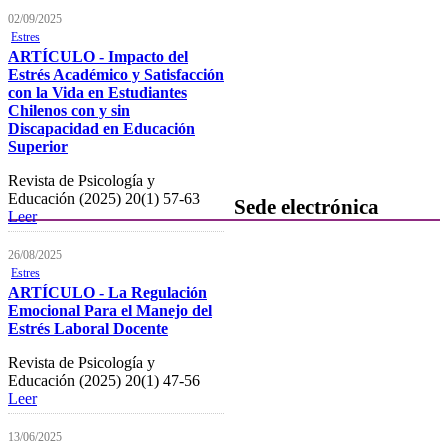
FOCAD
02/09/2025
Estres
Normativa
ARTÍCULO - Impacto del
Estrés Académico y Satisfacción
Becas y descuentos
con la Vida en Estudiantes
Chilenos con y sin
Preguntas y respuestas
Discapacidad en Educación
habituales
Superior
Contacta con formación
Revista de Psicología y
Educación (2025) 20(1) 57-63
Sede electrónica
Leer
Colegiación
26/08/2025
Estres
Baja Colegial
ARTÍCULO - La Regulación
Emocional Para el Manejo del
Listado Oficial de Psicólogos/as
Estrés Laboral Docente
Colegiados/as
Revista de Psicología y
Registro de Mediadores
Educación (2025) 20(1) 47-56
Leer
Consulta del registro de
Sociedades Profesionales
13/06/2025