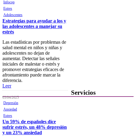
Infocop
Verificación de documentos
Estres
Mostrador virtual
Adolescentes
Estrategias para ayudar a los y
Área personal
las adolescentes a manejar su
estrés
Notificaciones electrónicas
Las estadísticas por problemas de
Tablón electrónico
salud mental en niños y niñas y
adolescentes no dejan de
Buzón de denuncias de
aumentar. Detectar las señales
intrusismo
iniciales de malestar o estrés y
promover estrategias eficaces de
Presentación de escritos
afrontamiento puede marcar la
diferencia.
Contacta con el Colegio
Leer
Servicios
03/04/2025
Depresión
Ofertas de Trabajo
Ansiedad
Estres
Añadir una oferta de trabajo
Un 59% de españoles dice
Tablón de anuncios
sufrir estrés, un 48% depresión
y un 23% ansiedad