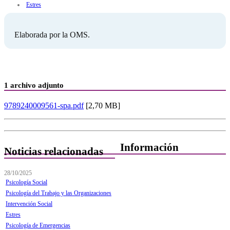
Estres
Elaborada por la OMS.
1 archivo adjunto
9789240009561-spa.pdf
[2,70 MB]
Información
Noticias relacionadas
Quiénes Somos
28/10/2025
Psicología Social
Departamentos
Psicología del Trabajo y las Organizaciones
Intervención Social
Horarios, direcciones y
teléfonos
Estres
Psicología de Emergencias