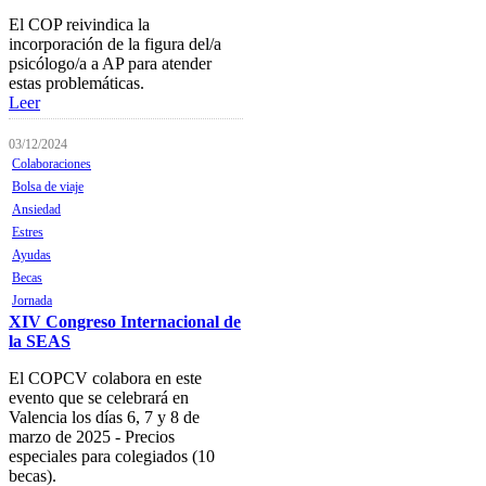
Guía de Recursos
El COP reivindica la
Firma Electrónica
incorporación de la figura del/a
psicólogo/a a AP para atender
Asesoría Jurídica
estas problemáticas.
Leer
Club de Ocio
03/12/2024
SODEP
Colaboraciones
Seguro Responsabilidad Civil
Bolsa de viaje
Ansiedad
Foros
Estres
Ayudas
Biblioteca
Becas
Publicaciones
Jornada
XIV Congreso Internacional de
Publicaciones de carácter
la SEAS
gratuito
El COPCV colabora en este
Bibliotecas gratuitas de
evento que se celebrará en
psicología
Valencia los días 6, 7 y 8 de
marzo de 2025 - Precios
Enlaces de Interés
especiales para colegiados (10
becas).
Webs de Colegiad@s