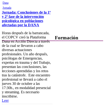
Junta de Gobierno
Dana
Jornada
Comisiones y Grupos de
Jornada: Conclusiones de la 1ª
Trabajo
y 2ª fase de la intervención
psicológica en poblaciones
afectadas por la DANA
Horas después de la barrancada,
el COPCV creó la Plataforma
Formación
Dana en Acción Directa a través
de la cual se llevaron a cabo
Presentación
diversas actuaciones
profesionales. Un año después,
Mi formación
psicólogas de Emergencias,
expertas en trauma y del Trabajo,
Plataforma de Formación Online
presentan las conclusiones, las
lecciones aprendidas y los retos
Actividades por áreas
tras la catástrofe. Este encuentro
profesional se llevará a cabo el
Buscador de actividades
jueves 30 de octubre a las
17:30h., en modalidad presencial
Boletín de información
y streaming. Es necesario
próximas actividades formativas
inscribirse.
Novedades
Leer