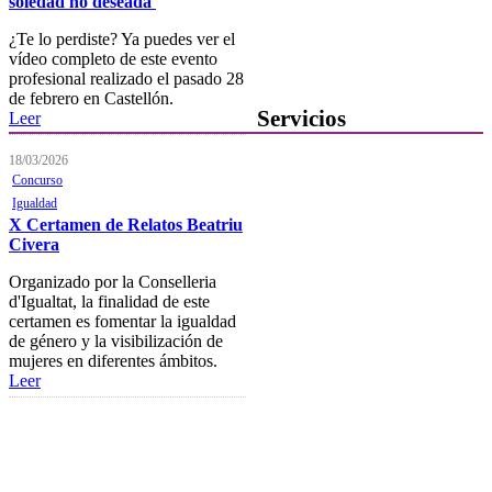
soledad no deseada'
Presentación de escritos
¿Te lo perdiste? Ya puedes ver el
vídeo completo de este evento
Contacta con el Colegio
profesional realizado el pasado 28
de febrero en Castellón.
Servicios
Leer
18/03/2026
Ofertas de Trabajo
Concurso
Añadir una oferta de trabajo
Igualdad
X Certamen de Relatos Beatriu
Tablón de anuncios
Civera
Guía de Recursos
Organizado por la Conselleria
d'Igualtat, la finalidad de este
Firma Electrónica
certamen es fomentar la igualdad
de género y la visibilización de
Asesoría Jurídica
mujeres en diferentes ámbitos.
Leer
Club de Ocio
SODEP
Seguro Responsabilidad Civil