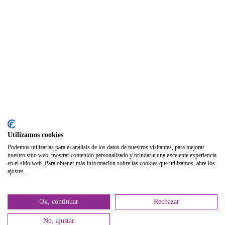
Foros
Biblioteca
Publicaciones
Publicaciones de carácter gratuito
Bibliotecas gratuitas de psicología
Enlaces de Interés
Webs de Colegiad@s
Correo electrónico
Utilizamos cookies
Soporte Remoto
Podemos utilizarlas para el análisis de los datos de nuestros visitantes, para mejorar
nuestro sitio web, mostrar contenido personalizado y brindarle una excelente experiencia
2026 © Col·legi Oficial de Psicologia de la Comunitat Valenciana.
en el sitio web. Para obtener más información sobre las cookies que utilizamos, abre los
ajustes.
Política de privacidad
Política de Cookies
Ok, continuar
Rechazar
No, ajustar