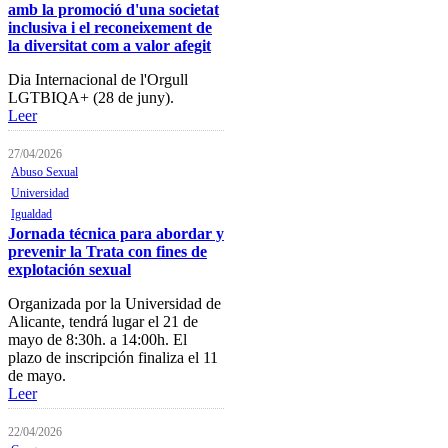
Presentación
amb la promoció d'una societat
inclusiva i el reconeixement de
Mi formación
la diversitat com a valor afegit
Plataforma de Formación Online
Dia Internacional de l'Orgull
LGTBIQA+ (28 de juny).
Actividades por áreas
Leer
Buscador de actividades
27/04/2026
Abuso Sexual
Boletín de información
Universidad
próximas actividades formativas
Igualdad
Novedades
Jornada técnica para abordar y
prevenir la Trata con fines de
FOCAD
explotación sexual
Normativa
Organizada por la Universidad de
Alicante, tendrá lugar el 21 de
Becas y descuentos
mayo de 8:30h. a 14:00h. El
plazo de inscripción finaliza el 11
Preguntas y respuestas
de mayo.
habituales
Leer
Contacta con formación
22/04/2026