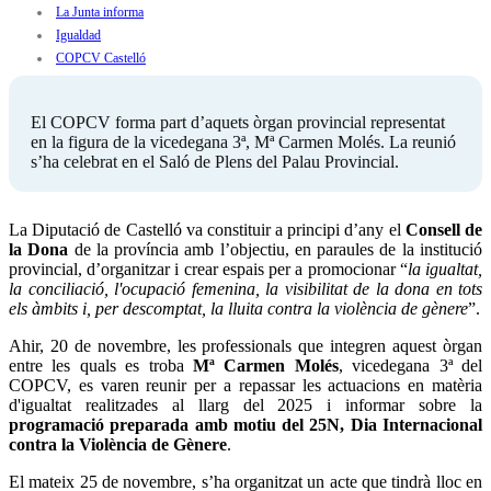
La Junta informa
Igualdad
COPCV Castelló
El COPCV forma part d’aquets òrgan provincial representat
en la figura de la vicedegana 3ª, Mª Carmen Molés. La reunió
s’ha celebrat en el Saló de Plens del Palau Provincial.
La Diputació de Castelló va constituir a principi d’any el
Consell de
la Dona
de la província amb l’objectiu, en paraules de la institució
provincial, d’organitzar i crear espais per a promocionar “
la igualtat,
la conciliació, l'ocupació femenina, la visibilitat de la dona en tots
els àmbits i, per descomptat, la lluita contra la violència de gènere
”.
Ahir, 20 de novembre, les professionals que integren aquest òrgan
entre les quals es troba
Mª Carmen Molés
, vicedegana 3ª del
COPCV, es varen reunir per a repassar les actuacions en matèria
d'igualtat realitzades al llarg del 2025 i informar sobre la
programació preparada amb motiu del 25N, Dia Internacional
contra la Violència de Gènere
.
El mateix 25 de novembre, s’ha organitzat un acte que tindrà lloc en