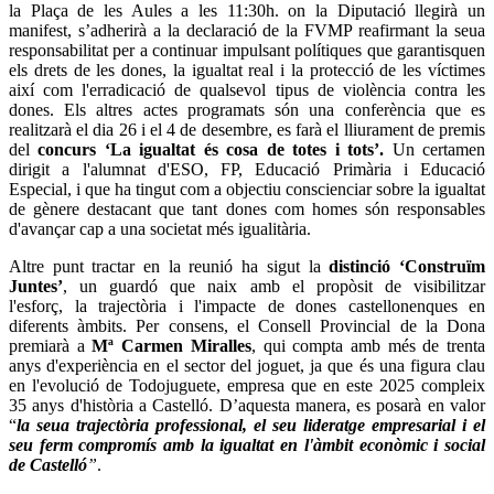
la Plaça de les Aules a les 11:30h. on la Diputació llegirà un
manifest, s’adherirà a la declaració de la FVMP reafirmant la seua
responsabilitat per a continuar impulsant polítiques que garantisquen
els drets de les dones, la igualtat real i la protecció de les víctimes
així com l'erradicació de qualsevol tipus de violència contra les
dones. Els altres actes programats són una conferència que es
realitzarà el dia 26 i el 4 de desembre, es farà el lliurament de premis
del
concurs ‘La igualtat és cosa de totes i tots’.
Un certamen
dirigit a l'alumnat d'ESO, FP, Educació Primària i Educació
Especial, i que ha tingut com a objectiu conscienciar sobre la igualtat
de gènere destacant que tant dones com homes són responsables
d'avançar cap a una societat més igualitària.
Altre punt tractar en la reunió ha sigut la
distinció ‘Construïm
Juntes’
, un guardó que naix amb el propòsit de visibilitzar
l'esforç, la trajectòria i l'impacte de dones castellonenques en
diferents àmbits. Per consens, el Consell Provincial de la Dona
premiarà a
Mª Carmen Miralles
, qui compta amb més de trenta
anys d'experiència en el sector del joguet, ja que és una figura clau
en l'evolució de Todojuguete, empresa que en este 2025 compleix
35 anys d'història a Castelló. D’aquesta manera, es posarà en valor
“
la seua trajectòria professional, el seu lideratge empresarial i el
seu ferm compromís amb la igualtat en l'àmbit econòmic i social
de Castelló
”
.