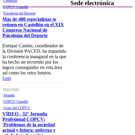
Congreso
Sede electrónica
COPCV Castelló
Psicología del Deporte
Colegiación
Más de 400 especialistas se
reúnen en Castellón en el XIX
Baja Colegial
Congreso Nacional de
Psicología del Deporte
Listado Oficial de Psicólogos/as
Colegiados/as
Enrique Cantón, coordinador de
la División PACFD, ha impartido
Registro de Mediadores
la conferencia inaugural en la que
ha hecho un recorrido por los
Consulta del registro de
logros conseguidos en esta área
Sociedades Profesionales
así como los retos futuros.
Verificación de documentos
Leer
Mostrador virtual
18/03/2026
Jornada
Área personal
COPCV Castelló
Actos del COPCV
Notificaciones electrónicas
VÍDEO - 32ª Jornada
Tablón electrónico
Profesional COPCV:
'Problemas de la sociedad
Buzón de denuncias de
actual y futura: pobreza y
intrusismo