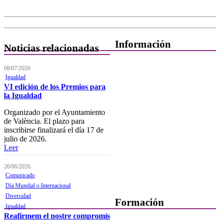
Información
Noticias relacionadas
Quiénes Somos
08/07/2026
Igualdad
Departamentos
VI edición de los Premios para
la Igualdad
Horarios, direcciones y
teléfonos
Organizado por el Ayuntamiento
de València. El plazo para
Junta de Gobierno
inscribirse finalizará el día 17 de
julio de 2026.
Comisiones y Grupos de
Leer
Trabajo
26/06/2026
Comunicado
Día Mundial o Internacional
Diversidad
Formación
Igualdad
Reafirmem el nostre compromís