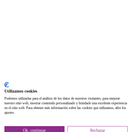
Seguro Responsabilidad Civil
Foros
Biblioteca
Publicaciones
Publicaciones de carácter gratuito
Bibliotecas gratuitas de psicología
Enlaces de Interés
Webs de Colegiad@s
Correo electrónico
Utilizamos cookies
Soporte Remoto
Podemos utilizarlas para el análisis de los datos de nuestros visitantes, para mejorar
nuestro sitio web, mostrar contenido personalizado y brindarle una excelente experiencia
2026 © Col·legi Oficial de Psicologia de la Comunitat Valenciana.
en el sitio web. Para obtener más información sobre las cookies que utilizamos, abre los
ajustes.
Política de privacidad
Política de Cookies
Ok, continuar
Rechazar