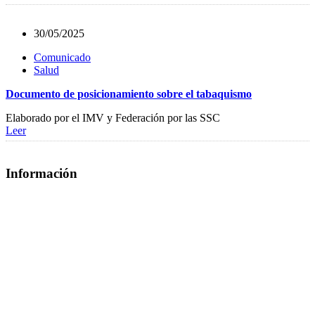
30/05/2025
Comunicado
Salud
Documento de posicionamiento sobre el tabaquismo
Elaborado por el IMV y Federación por las SSC
Leer
Información
Quiénes Somos
Departamentos
Horarios, direcciones y teléfonos
Junta de Gobierno
Comisiones y Grupos de Trabajo