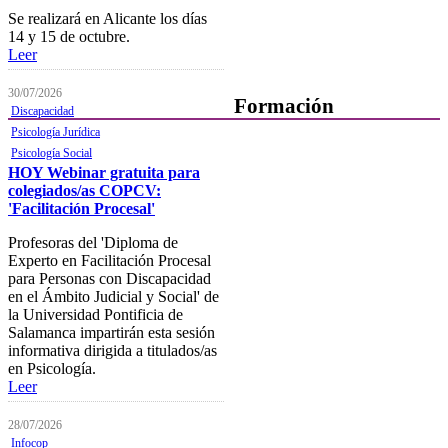
Se realizará en Alicante los días
14 y 15 de octubre.
Leer
30/07/2026
Formación
Discapacidad
Psicología Jurídica
Presentación
Psicología Social
HOY Webinar gratuita para
Mi formación
colegiados/as COPCV:
'Facilitación Procesal'
Plataforma de Formación Online
Profesoras del 'Diploma de
Actividades por áreas
Experto en Facilitación Procesal
para Personas con Discapacidad
Buscador de actividades
en el Ámbito Judicial y Social' de
la Universidad Pontificia de
Boletín de información
Salamanca impartirán esta sesión
próximas actividades formativas
informativa dirigida a titulados/as
en Psicología.
Novedades
Leer
FOCAD
28/07/2026
Normativa
Infocop