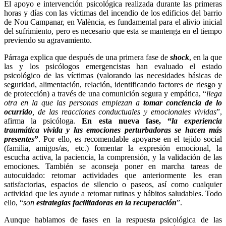
El apoyo e intervención psicológica realizada durante las primeras
horas y días con las víctimas del incendio de los edificios del barrio
de Nou Campanar, en València, es fundamental para el alivio inicial
del sufrimiento, pero es necesario que esta se mantenga en el tiempo
previendo su agravamiento.
Párraga explica que después de una primera fase de
shock
, en la que
las y los psicólogos emergencistas han evaluado el estado
psicológico de las víctimas (valorando las necesidades básicas de
seguridad, alimentación, relación, identificando factores de riesgo y
de protección) a través de una comunición segura y empática, “
llega
otra en la que las personas empiezan a
tomar conciencia de lo
ocurrido
, de las reacciones conductuales y emocionales vividas
”,
afirma la psicóloga.
En esta nueva fase, “
la experiencia
traumática vivida y las emociones perturbadoras se hacen más
presentes
”
. Por ello, es recomendable apoyarse en el tejido social
(familia, amigos/as, etc.) fomentar la expresión emocional, la
escucha activa, la paciencia, la comprensión, y la validación de las
emociones. También se aconseja poner en marcha tareas de
autocuidado: retomar actividades que anteriormente les eran
satisfactorias, espacios de silencio o paseos, así como cualquier
actividad que les ayude a retomar rutinas y hábitos saludables. Todo
ello, “
son
estrategias facilitadoras en la recuperación
”.
Aunque hablamos de fases en la respuesta psicológica de las