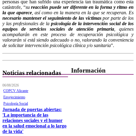
personas que han sufrido una experiencia tan traumática como esta
catástrofe, “
su
reacción puede ser diferente en la forma y ritmo en
la que aparece
, así como en la manera en la que se recuperan. Es
necesario mantener el seguimiento de las víctimas
por parte de los
y las profesionales de la
psicología de la intervención social de los
equipos de servicios sociales de atención primaria
, quienes
acompañarán en este proceso de recuperación psicológica y
valorarán si está siendo adecuado o no, valorando la conveniencia
de solicitar intervención psicológica clínica y/o sanitaria
”.
Información
Noticias relacionadas
Quiénes Somos
06/08/2026
COPCV Alicante
Departamentos
Envejecimiento
Psicología Social
Horarios, direcciones y
Jornada de puertas abiertas:
teléfonos
'La importancia de las
Junta de Gobierno
relaciones sociales y el humor
en la salud emocional a lo largo
Comisiones y Grupos de
de la vida'
Trabajo