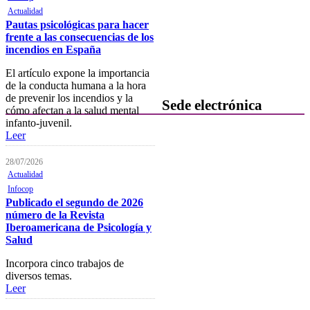
Actualidad
Becas y descuentos
Pautas psicológicas para hacer
frente a las consecuencias de los
Preguntas y respuestas
incendios en España
habituales
El artículo expone la importancia
Contacta con formación
de la conducta humana a la hora
de prevenir los incendios y la
Sede electrónica
cómo afectan a la salud mental
infanto-juvenil.
Colegiación
Leer
Baja Colegial
28/07/2026
Actualidad
Listado Oficial de Psicólogos/as
Infocop
Colegiados/as
Publicado el segundo de 2026
número de la Revista
Registro de Mediadores
Iberoamericana de Psicología y
Salud
Consulta del registro de
Sociedades Profesionales
Incorpora cinco trabajos de
diversos temas.
Verificación de documentos
Leer
Mostrador virtual