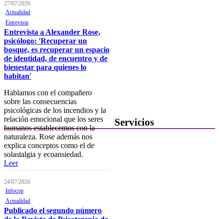
27/07/2026
Área personal
Actualidad
Entrevista
Notificaciones electrónicas
Entrevista a Alexander Rose,
psicólogo: 'Recuperar un
Tablón electrónico
bosque, es recuperar un espacio
de identidad, de encuentro y de
Buzón de denuncias de
bienestar para quienes lo
intrusismo
habitan'
Presentación de escritos
Hablamos con el compañero
sobre las consecuencias
Contacta con el Colegio
psicológicas de los incendios y la
relación emocional que los seres
Servicios
humanos establecemos con la
naturaleza. Rose además nos
Ofertas de Trabajo
explica conceptos como el de
solastalgia y ecoansiedad.
Añadir una oferta de trabajo
Leer
Tablón de anuncios
24/07/2026
Infocop
Guía de Recursos
Actualidad
Firma Electrónica
Publicado el segundo número