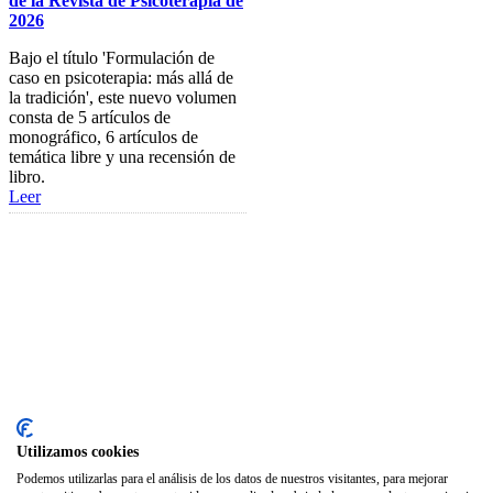
de la Revista de Psicoterapia de
Asesoría Jurídica
2026
Club de Ocio
Bajo el título 'Formulación de
caso en psicoterapia: más allá de
SODEP
la tradición', este nuevo volumen
consta de 5 artículos de
Seguro Responsabilidad Civil
monográfico, 6 artículos de
temática libre y una recensión de
Foros
libro.
Leer
Biblioteca
Publicaciones
Publicaciones de carácter gratuito
Bibliotecas gratuitas de psicología
Enlaces de Interés
Webs de Colegiad@s
Correo electrónico
Utilizamos cookies
Soporte Remoto
Podemos utilizarlas para el análisis de los datos de nuestros visitantes, para mejorar