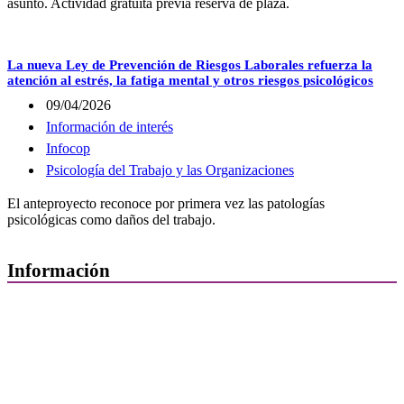
asunto. Actividad gratuita previa reserva de plaza.
La nueva Ley de Prevención de Riesgos Laborales refuerza la
atención al estrés, la fatiga mental y otros riesgos psicológicos
09/04/2026
Información de interés
Infocop
Psicología del Trabajo y las Organizaciones
El anteproyecto reconoce por primera vez las patologías
psicológicas como daños del trabajo.
Información
Quiénes Somos
Departamentos
Horarios, direcciones y teléfonos
Junta de Gobierno