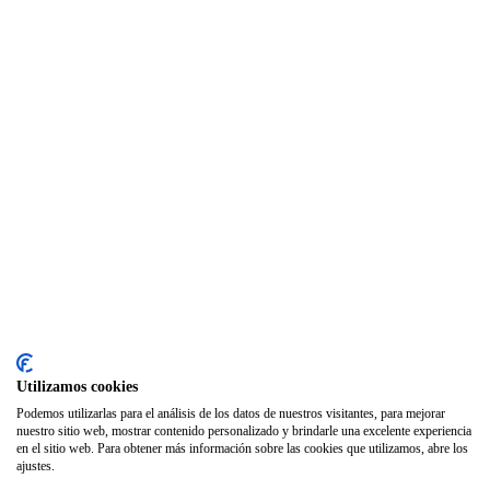
SODEP
Seguro Responsabilidad Civil
Foros
Biblioteca
Publicaciones
Publicaciones de carácter gratuito
Bibliotecas gratuitas de psicología
Enlaces de Interés
Webs de Colegiad@s
Correo electrónico
Utilizamos cookies
Soporte Remoto
Podemos utilizarlas para el análisis de los datos de nuestros visitantes, para mejorar
nuestro sitio web, mostrar contenido personalizado y brindarle una excelente experiencia
2026 © Col·legi Oficial de Psicologia de la Comunitat Valenciana.
en el sitio web. Para obtener más información sobre las cookies que utilizamos, abre los
ajustes.
Política de privacidad
Política de Cookies