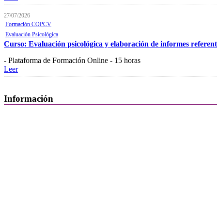
27/07/2026
Formación COPCV
Evaluación Psicológica
Curso: Evaluación psicológica y elaboración de informes referente
- Plataforma de Formación Online - 15 horas
Leer
Información
Quiénes Somos
Departamentos
Horarios, direcciones y teléfonos
Junta de Gobierno
Comisiones y Grupos de Trabajo