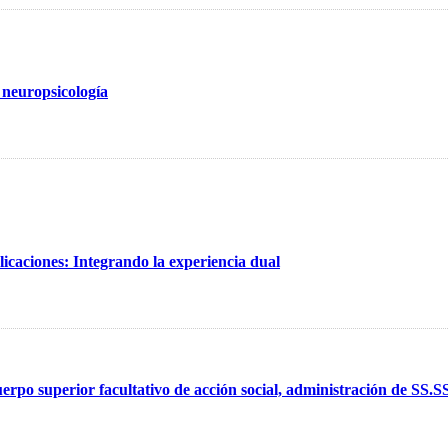
 neuropsicología
licaciones: Integrando la experiencia dual
po superior facultativo de acción social, administración de SS.SS 