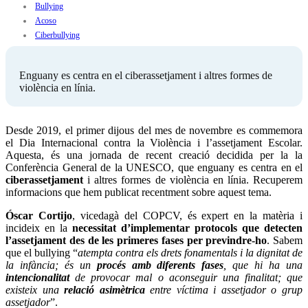
Bullying
Acoso
Ciberbullying
Enguany es centra en el ciberassetjament i altres formes de
violència en línia.
Desde 2019, el primer dijous del mes de novembre es commemora
el Dia Internacional contra la Violència i l’assetjament Escolar.
Aquesta, és una jornada de recent creació decidida per la la
Conferència General de la UNESCO, que enguany es centra en el
ciberassetjament
i altres formes de violència en línia. Recuperem
informacions que hem publicat recentment sobre aquest tema.
Óscar Cortijo
, vicedagà del COPCV, és expert en la matèria i
incideix en la
necessitat d’implementar protocols que detecten
l’assetjament des de les primeres fases per previndre-ho
. Sabem
que el bullying “
atempta contra els drets fonamentals i la dignitat de
la infància; és un
procés amb diferents fases
, que hi ha una
intencionalitat
de provocar mal o aconseguir una finalitat; que
existeix una
relació asimètrica
entre víctima i assetjador o grup
assetjador
”.