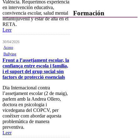
València. Requerimos experiencia
en intervención educativa,
Formación
convivencia escolar, salud mental
infantojuvenil y estar de alta en el
RETA.
Presentación
Leer
Mi formación
30/04/2026
Plataforma de Formación Online
Acoso
Bullying
Actividades por áreas
Front a l’assetjament escolar, la
confiança entre escola i família,
Buscador de actividades
i el suport del grup social són
factors de protecció essencials
Boletín de información
próximas actividades formativas
Dia Internacional contra
l’assetjament escolar (2 de maig),
Novedades
parlem amb la Andrea Ollero,
doctora en psicologia i
FOCAD
vicedegana del COPCV, per
conèixer com abordar aquesta
Normativa
problemàtica de manera
preventiva.
Becas y descuentos
Leer
Preguntas y respuestas