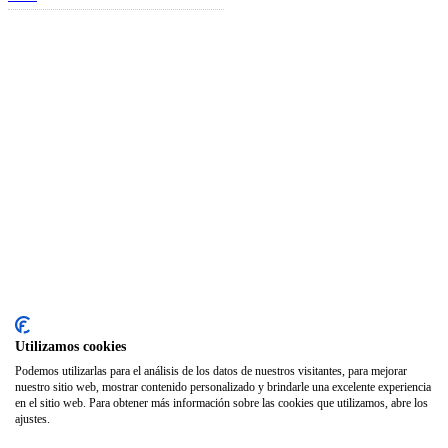
SODEP
Seguro Responsabilidad Civil
Foros
Biblioteca
Publicaciones
Publicaciones de carácter gratuito
Bibliotecas gratuitas de psicología
Enlaces de Interés
Webs de Colegiad@s
Correo electrónico
Utilizamos cookies
Soporte Remoto
Podemos utilizarlas para el análisis de los datos de nuestros visitantes, para mejorar
nuestro sitio web, mostrar contenido personalizado y brindarle una excelente experiencia
2026 © Col·legi Oficial de Psicologia de la Comunitat Valenciana.
en el sitio web. Para obtener más información sobre las cookies que utilizamos, abre los
ajustes.
Política de privacidad
Política de Cookies