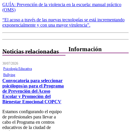
GUÍA: Prevención de la violencia en la escuela: manual práctico
(OMS)
“El acoso a través de las nuevas tecnologías se está incrementando
exponencialmente y con una mayor virulencia”.
Información
Noticias relacionadas
Quiénes Somos
30/07/2026
Psicología Educativa
Departamentos
Bullying
Convocatoria para seleccionar
Horarios, direcciones y
psicólogos/as para el Programa
teléfonos
de Prevención del Acoso
Escolar y Promoción del
Junta de Gobierno
Bienestar Emocional COPCV
Comisiones y Grupos de
Estamos configurando el equipo
Trabajo
de profesionales para llevar a
cabo el Programa en centros
educativos de la ciudad de