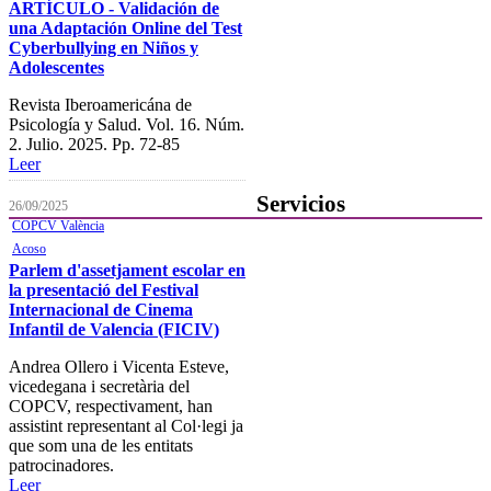
ARTÍCULO - Validación de
Tablón electrónico
una Adaptación Online del Test
Cyberbullying en Niños y
Buzón de denuncias de
Adolescentes
intrusismo
Revista Iberoamericána de
Presentación de escritos
Psicología y Salud. Vol. 16. Núm.
2. Julio. 2025. Pp. 72-85
Contacta con el Colegio
Leer
Servicios
26/09/2025
COPCV València
Acoso
Ofertas de Trabajo
Parlem d'assetjament escolar en
Añadir una oferta de trabajo
la presentació del Festival
Internacional de Cinema
Tablón de anuncios
Infantil de Valencia (FICIV)
Guía de Recursos
Andrea Ollero i Vicenta Esteve,
vicedegana i secretària del
Firma Electrónica
COPCV, respectivament, han
assistint representant al Col·legi ja
Asesoría Jurídica
que som una de les entitats
patrocinadores.
Club de Ocio
Leer