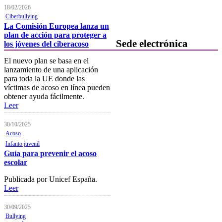
habituales
18/02/2026
Ciberbullying
Contacta con formación
La Comisión Europea lanza un
plan de acción para proteger a
Sede electrónica
los jóvenes del ciberacoso
El nuevo plan se basa en el
Colegiación
lanzamiento de una aplicación
para toda la UE donde las
Baja Colegial
víctimas de acoso en línea pueden
obtener ayuda fácilmente.
Listado Oficial de Psicólogos/as
Leer
Colegiados/as
Registro de Mediadores
30/10/2025
Acoso
Consulta del registro de
Infanto juvenil
Sociedades Profesionales
Guía para prevenir el acoso
escolar
Verificación de documentos
Publicada por Unicef España.
Mostrador virtual
Leer
Área personal
30/09/2025
Bullying
Notificaciones electrónicas