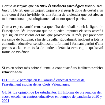
Cortijo assenyala que “
el 90% és violència psicològica
front el 10%
física".
De fet, que un xiquet, xiqueta o el grup li done de costat a un
altre com si fora invisible, és una forma de violència que pot afectar
molt emocional i psicològicament al menor que el pateix.
Com a expert, també remarca que s’ha de treballar amb la figura de
l’assetjador: "és important que no queden impunes els seus actes” i
que siguen conscients del mal que provoquen. A més, per previndre
els casos de bullying, s'ha de treballar globalment, incloent a tota la
comunitat educativa, sensibilitzant, informant i formant partint d'una
premissa clau com és la de tindre tolerància zero cap a qualsevol
forma de violència.
Si voleu saber més sobre el tema, a continuació us facilitem
notícies
relacionades
:
El COPCV participa en la Comissió especial d'estudi de
l’assetjament escolar de les Corts Valencianes.
GUÍA: La opinión de los estudiantes. III Informe de prevención del
acoso escolar en centros educativos en tiempos de pandemia 2020 y
2021