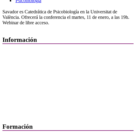
Psicobiología
Savador es Catedrática de Psicobiología en la Universitat de
València. Ofrecerá la conferencia el martes, 11 de enero, a las 19h.
Webinar de libre acceso.
Información
Quiénes Somos
Departamentos
Horarios, direcciones y teléfonos
Junta de Gobierno
Comisiones y Grupos de Trabajo
Formación