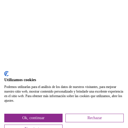
Foros
Biblioteca
Publicaciones
Publicaciones de carácter gratuito
Bibliotecas gratuitas de psicología
Enlaces de Interés
Webs de Colegiad@s
Correo electrónico
Utilizamos cookies
Soporte Remoto
Podemos utilizarlas para el análisis de los datos de nuestros visitantes, para mejorar
nuestro sitio web, mostrar contenido personalizado y brindarle una excelente experiencia
2026 © Col·legi Oficial de Psicologia de la Comunitat Valenciana.
en el sitio web. Para obtener más información sobre las cookies que utilizamos, abre los
ajustes.
Política de privacidad
Política de Cookies
Ok, continuar
Rechazar