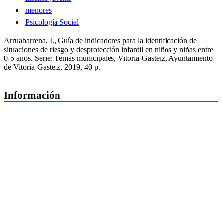
menores
Psicología Social
Arruabarrena, I., Guía de indicadores para la identificación de
situaciones de riesgo y desprotección infantil en niños y niñas entre
0-5 años. Serie: Temas municipales, Vitoria-Gasteiz, Ayuntamiento
de Vitoria-Gasteiz, 2019, 40 p.
Información
Quiénes Somos
Departamentos
Horarios, direcciones y teléfonos
Junta de Gobierno
Comisiones y Grupos de Trabajo